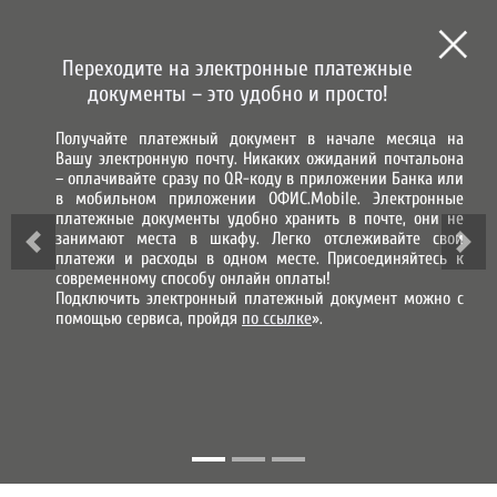
СИСТЕМА ГОРОД
СИСТЕМА НАЧИСЛЕНИЯ, ПРИЕМА
И ОБРАБОТКИ ПЛАТЕЖЕЙ
Переходите на электронные платежные
МЫ В СОЦИАЛЬНЫХ СЕТЯХ
документы – это удобно и просто!
Получайте платежный документ в начале месяца на
ВХОД В ЛИЧНЫЙ КАБИНЕТ
Вашу электронную почту. Никаких ожиданий почтальона
– оплачивайте сразу по QR-коду в приложении Банка или
в мобильном приложении ОФИС.Mobile. Электронные
СОВЕТ ДИРЕКТОРОВ АО
платежные документы удобно хранить в почте, они не
занимают места в шкафу. Легко отслеживайте свои
"СИСТЕМА "ГОРОД"
платежи и расходы в одном месте. Присоединяйтесь к
современному способу онлайн оплаты!
Подключить электронный платежный документ можно с
Биктаева Белла Ахметовна
помощью сервиса, пройдя
по ссылке
».
Конденкова Наталья Алексеевна
Кожевников Дмитрий Николаевич
Кочерга Дмитрий Сергеевич
Петрова Татьяна Геннадьевна