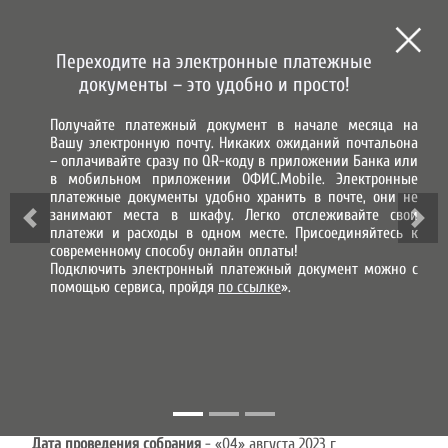
СИСТЕМА ГОРОД
СИСТЕМА НАЧИСЛЕНИЯ, ПРИЕМА
И ОБРАБОТКИ ПЛАТЕЖЕЙ
Переходите на электронные платежные
МЫ В СОЦИАЛЬНЫХ СЕТЯХ
документы – это удобно и просто!
Получайте платежный документ в начале месяца на
ВХОД В ЛИЧНЫЙ КАБИНЕТ
Вашу электронную почту. Никаких ожиданий почтальона
– оплачивайте сразу по QR-коду в приложении Банка или
в мобильном приложении ОФИС.Mobile. Электронные
ИНФОРМАЦИЯ ДЛЯ
платежные документы удобно хранить в почте, они не
занимают места в шкафу. Легко отслеживайте свои
АКЦИОНЕРОВ
платежи и расходы в одном месте. Присоединяйтесь к
современному способу онлайн оплаты!
Подключить электронный платежный документ можно с
СООБЩЕНИЕ
помощью сервиса, пройдя
по ссылке
».
О проведении внеочередного общего собрания акционеров
Полное фирменное наименование эмитента:
Акционерное
общество «Оренбургская финансово-информационная система
«Город»;
Место нахождения эмитента:
РФ, 460052, Оренбургская обл., г.
Оренбург, ул. Брестская, д. 5;
Форма проведения собрания:
заочное голосование;
Дата проведения собрания
- «04» августа 2023 г